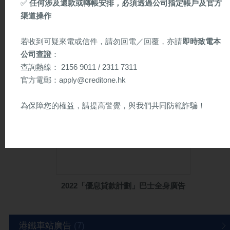
✅
任何涉及還款或轉帳安排，必須透過公司指定帳戶及官方
公屋居屋重新加按
渠道操作
若收到可疑來電或信件，請勿回電／回覆，亦請
即時致電本
巴士車身廣告
(18)
公司查證
：
查詢熱線： 2156 9011 / 2311 7311
官方電郵：apply@creditone.hk
為保障您的權益，請提高警覺，與我們共同防範詐騙！
以下為懷疑詐騙信件樣本（供參考）
保信信貸 敬啟
2022「優息貸款計劃」巴士全身廣告
港鐵車站廣告
(7)