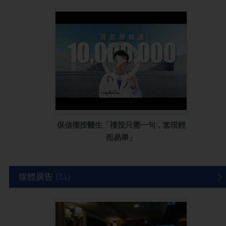
保信樓按醫生「樓按只需⼀句，套現輕
⽽易舉」
媒體廣告
(11)