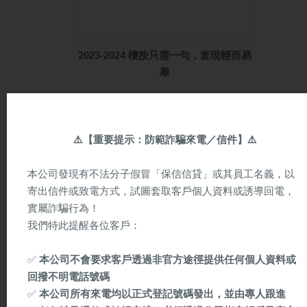
2023-2024 樓按只需⼀句，套現輕⽽易
舉
的士車身廣告
(9)
⚠️
【重要提示：防範詐騙來電／信件】
⚠️
本公司發現有不法分子假冒「保信信貸」或其員工名義，以
寄出信件或致電方式，試圖套取客戶個人資料或誘導回電，
實屬詐騙行為！
我們特此提醒各位客戶：
✅
本公司不會要求客戶透過非官方途徑提供任何個人資料或
回撥不明電話號碼
✅
本公司所有來電均以正式登記號碼發出，並由專人跟進