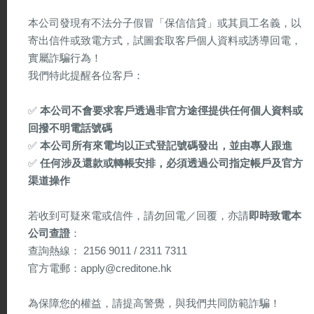
本公司發現有不法分子假冒「保信信貸」或其員工名義，以
第22條規定凡收取複利或訂明不准分期攤還借款的借約均屬不合
寄出信件或致電方式，試圖套取客戶個人資料或誘導回電，
法，此外，對到期未還的款項收取較高利息的借約亦屬不合法，
實屬詐騙行為！
該等借約可規定對到期未還的本金及利息加收單利，所收利率不
我們特此提醒各位客戶：
超過原來借款的利率。如果法庭認為因合約不符合本條條文規定
列作不合法屬不公平做法的話，則法庭可以宣佈該不合法合約合
✅
本公司不會要求客戶透過非官方途徑提供任何個人資料或
法，或部份內容合法。
回撥不明電話號碼
✅
本公司所有來電均以正式登記號碼發出，並由專人跟進
第23條規定：在訂立借約或接受貸款抵押時，如放債人未領有牌
✅
任何涉及還款或轉帳安排，必須透過公司指定帳戶及官方
照，有關借約及抵押不能予以執行。但是，假若法庭認為由於本
渠道操作
規定而不能執行有關借約或抵押的規定會造成不公平，法庭可宣
整份或部份借約或抵押規定可予執行。
若收到可疑來電或信件，請勿回電／回覆，亦請
即時致電本
公司查證
：
放債人條例第IV部摘要 – 過高的利率
查詢熱線： 2156 9011 / 2311 7311
第24條規定：貸款的最高實際利率為年息6分 (「實際利率」)須按
官方電郵：apply@creditone.hk
債人條例第二附表的規定計算)。凡借約所訂實際利率超過此限制
皆不能執行，且放債人更可被檢控。此最高利率可由立法會予以
為保障您的權益，請提高警覺，與我們共同防範詐騙！
訂，但已簽訂的借約則不受影響。 對於向實收股本不少於