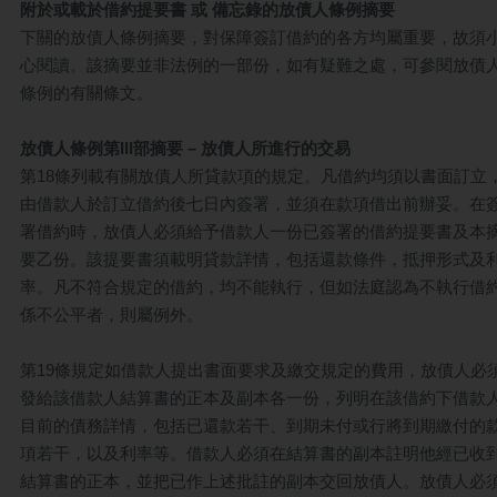
附於或載於借約提要書 或 備忘錄的放債人條例摘要
下關的放債人條例摘要，對保障簽訂借約的各方均屬重要，故須
心閱讀。該摘要並非法例的一部份，如有疑難之處，可參閱放債
條例的有關條文。
放債人條例第III部摘要 – 放債人所進行的交易
第18條列載有關放債人所貸款項的規定。凡借約均須以書面訂立
由借款人於訂立借約後七日內簽署，並須在款項借出前辦妥。在
署借約時，放債人必須給予借款人一份已簽署的借約提要書及本
要乙份。該提要書須載明貸款詳情，包括還款條件，抵押形式及
率。凡不符合規定的借約，均不能執行，但如法庭認為不執行借
係不公平者，則屬例外。
第19條規定如借款人提出書面要求及繳交規定的費用，放債人必
發給該借款人結算書的正本及副本各一份，列明在該借約下借款
目前的債務詳情，包括已還款若干、到期未付或行將到期繳付的
項若干，以及利率等。借款人必須在結算書的副本註明他經已收
結算書的正本，並把已作上述批註的副本交回放債人。放債人必