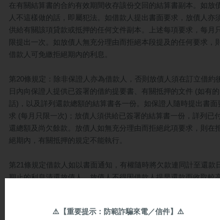
在有關結算書的合約有效期間收存該份交回的結算書副本。如放
人不這樣做的話，即屬犯法。如借款人提出書面要求，放債人亦
供給有關該項貸款或抵押的任何文件副本。上述每項要求，每月
限提出一次。如放債人無充分理由而拒絕本段提及的任何要求，
借款人可免繳拒絕期內的利息。
第20條規定：除非保證人亦為借款人，否則放債人須在訂立借約後
日內向保證人提供已簽署的借約提要書、有關抵押的文件 (如有的
話)，以及詳列還款總額的結算書各一份。如保證人隨時提出書面
求 (每月只限一次)；放債人須供給已簽署的結算書一份，詳列已
還總額及尚欠餘款。放債人如無充分理由而拒絕此項要求，則在
絕期內，有關抵押的規定不能執行。
第21條規定借款人如以書面通知，有權隨時將欠款連同計至還款
期止的利息清還放債人，放債人不得因借款人提早還款而收取較
的利息。
放債人若為財政司長根據放債人條例第33A(4)條在有效憲報公佈
⚠️
【重要提示：防範詐騙來電／信件】
⚠️
可的人士或經其認可社團的成員，則上述規定並不適合。