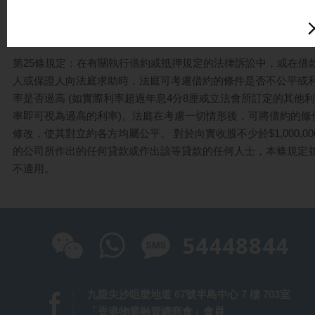
$1,000,000的公司作出的任何貸款或作出該等貸款的任何人士，
以下為懷疑詐騙信件樣本（供參考）
條規定並不適用。
第25條規定：在有關執行借約或抵押規定的法律訴訟中，或在借
人或保證人向法庭求助時，法庭可考慮借約的條件是否不公平或
保信信貸 敬啟
率是否過高 (如實際利率超過年息4分8厘或立法會所訂定的其他利
率即可視為過高的利率)。法庭在考慮一切情形後，可將借約的條
修改，使其對立約各方均屬公平。 對於向實收股不少於$1,000,00
的公司所作出的任何貸款或作出該等貸款的任何人士，本條規定
不適用。
54448844
九龍尖沙咀麼地道 67號半島中心 7 樓 703室
「香港物業融資總商會」會員